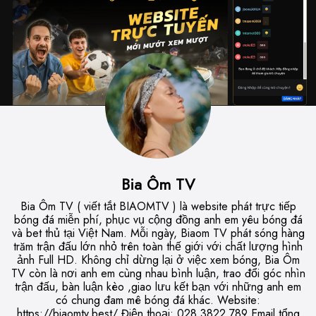
Bia Ôm TV
Bia Ôm TV ( viết tắt BIAOMTV ) là website phát trực tiếp
bóng đá miễn phí, phục vụ cộng đồng anh em yêu bóng đá
và bet thủ tại Việt Nam. Mỗi ngày, Biaom TV phát sóng hàng
trăm trận đấu lớn nhỏ trên toàn thế giới với chất lượng hình
ảnh Full HD. Không chỉ dừng lại ở việc xem bóng, Bia Ôm
TV còn là nơi anh em cùng nhau bình luận, trao đổi góc nhìn
trận đấu, bàn luận kèo ,giao lưu kết bạn với những anh em
có chung đam mê bóng đá khác. Website:
https://biaomtv.best/ Điện thoại: 028 3822 789 Email tổng