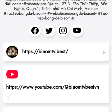
đài:
contac@biaomtv.pro
Địa chỉ: 37 Đ. Tôn Thất Thiệp, Bến
Nghé, Quận 1, Thành phố Hồ Chí Minh, Vietnam
#tructiepbongda-biaomtv #websitexembongda-biaomtv #truc-
tiep-bong-da-biaom-tv
https://biaomtv.best/
https://www.youtube.com/@biaomtvbestvn